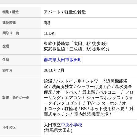
アパート / 軽量鉄骨造
種別 / 構造
3階
建物階建
1LDK
間取り一例
東武伊勢崎線「太田」駅 徒歩3分
交通
東武桐生線「三枚橋」駅 徒歩49分
群馬県太田市飯田町
住所
2010年7月
築年月
給湯 / バストイレ別 / シャワー / 追焚機能浴
室 / 洗面所独立 / シャワー付洗面台 / 温水洗浄
便座 / オートバス / 最上階 / バルコニー / フロ
ーリング / エアコン / シューズボックス / ウォ
設備・条件の一例
ークインクロゼット / TVインターホン / オー
トロック / 駐輪場 / BS / ネット使用料不要 / 対
面式キッチン / 室内洗濯機置き場 /
太田市立
中央小学校
小学校区
(群馬県太田市)