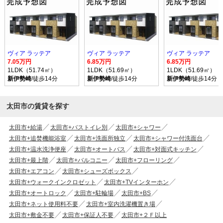
ヴィア ラッテア
ヴィア ラッテア
ヴィア ラッテア
7.05万円
6.85万円
6.85万円
1LDK（51.74㎡）
1LDK（51.69㎡）
1LDK（51.69㎡）
新伊勢崎
/徒歩14分
新伊勢崎
/徒歩14分
新伊勢崎
/徒歩14分
太田市の賃貸を探す
太田市+給湯
太田市+バストイレ別
太田市+シャワー
太田市+追焚機能浴室
太田市+洗面所独立
太田市+シャワー付洗面台
太田市+温水洗浄便座
太田市+オートバス
太田市+対面式キッチン
太田市+最上階
太田市+バルコニー
太田市+フローリング
太田市+エアコン
太田市+シューズボックス
太田市+ウォークインクロゼット
太田市+TVインターホン
太田市+オートロック
太田市+駐輪場
太田市+BS
太田市+ネット使用料不要
太田市+室内洗濯機置き場
太田市+敷金不要
太田市+保証人不要
太田市+２Ｆ以上