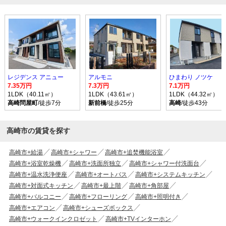
レジデンス アニュー
アルモニ
ひまわり ノツケ
7.35万円
7.3万円
7.1万円
1LDK（40.11㎡）
1LDK（43.61㎡）
1LDK（44.32㎡）
高崎問屋町
/徒歩7分
新前橋
/徒歩25分
高崎
/徒歩43分
高崎市の賃貸を探す
高崎市+給湯
高崎市+シャワー
高崎市+追焚機能浴室
高崎市+浴室乾燥機
高崎市+洗面所独立
高崎市+シャワー付洗面台
高崎市+温水洗浄便座
高崎市+オートバス
高崎市+システムキッチン
高崎市+対面式キッチン
高崎市+最上階
高崎市+角部屋
高崎市+バルコニー
高崎市+フローリング
高崎市+照明付き
高崎市+エアコン
高崎市+シューズボックス
高崎市+ウォークインクロゼット
高崎市+TVインターホン