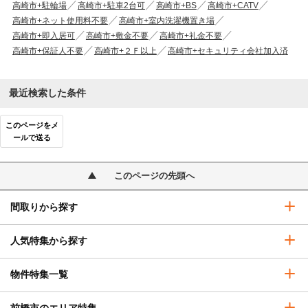
高崎市+駐輪場
高崎市+駐車2台可
高崎市+BS
高崎市+CATV
高崎市+ネット使用料不要
高崎市+室内洗濯機置き場
高崎市+即入居可
高崎市+敷金不要
高崎市+礼金不要
高崎市+保証人不要
高崎市+２Ｆ以上
高崎市+セキュリティ会社加入済
最近検索した条件
このページをメ
ールで送る
このページの先頭へ
間取りから探す
人気特集から探す
物件特集一覧