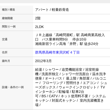
アパート / 軽量鉄骨造
種別 / 構造
2階
建物階建
2LDK
間取り一例
ＪＲ上越線「高崎問屋町」駅 高崎商業高校入
口 バス乗車時間9分 停歩10分
交通
湘南新宿ライン高海「井野」駅 徒歩24分
群馬県高崎市東貝沢町４丁目
住所
2012年3月
築年月
給湯 / シャワー / 追焚機能浴室 / 浴室乾燥
機 / 洗面所独立 / シャワー付洗面台 / 温水洗浄
便座 / オートバス / 最上階 / 角部屋 / バルコニ
ー / フローリング / 照明付き / エアコン / シュ
ーズボックス / ウォークインクロゼット / TV
設備・条件の一例
インターホン / 駐輪場 / 駐車2台
可 / BS / CATV / ネット使用料不要 / システム
キッチン / 対面式キッチン / 室内洗濯機置き
場 /