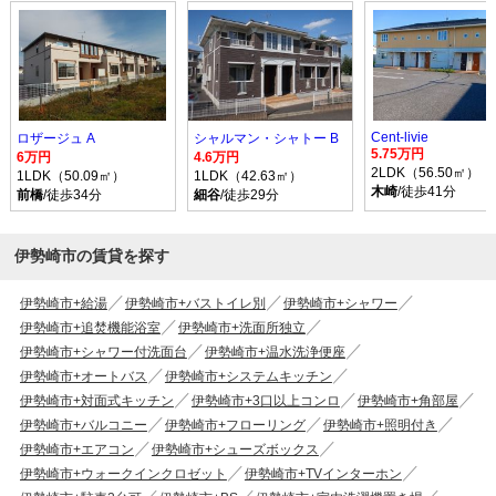
Cent-livie
ロザージュ A
シャルマン・シャトー B
5.75万円
6万円
4.6万円
2LDK（56.50㎡）
1LDK（50.09㎡）
1LDK（42.63㎡）
木崎
/徒歩41分
前橋
/徒歩34分
細谷
/徒歩29分
伊勢崎市の賃貸を探す
伊勢崎市+給湯
伊勢崎市+バストイレ別
伊勢崎市+シャワー
伊勢崎市+追焚機能浴室
伊勢崎市+洗面所独立
伊勢崎市+シャワー付洗面台
伊勢崎市+温水洗浄便座
伊勢崎市+オートバス
伊勢崎市+システムキッチン
伊勢崎市+対面式キッチン
伊勢崎市+3口以上コンロ
伊勢崎市+角部屋
伊勢崎市+バルコニー
伊勢崎市+フローリング
伊勢崎市+照明付き
伊勢崎市+エアコン
伊勢崎市+シューズボックス
伊勢崎市+ウォークインクロゼット
伊勢崎市+TVインターホン