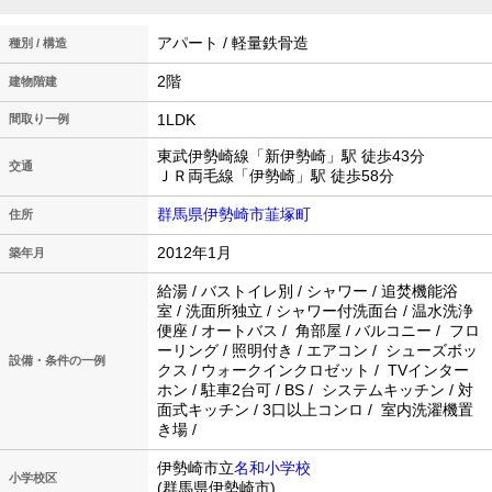
アパート / 軽量鉄骨造
種別 / 構造
2階
建物階建
1LDK
間取り一例
東武伊勢崎線「新伊勢崎」駅 徒歩43分
交通
ＪＲ両毛線「伊勢崎」駅 徒歩58分
群馬県伊勢崎市韮塚町
住所
2012年1月
築年月
給湯 / バストイレ別 / シャワー / 追焚機能浴
室 / 洗面所独立 / シャワー付洗面台 / 温水洗浄
便座 / オートバス / 角部屋 / バルコニー / フロ
ーリング / 照明付き / エアコン / シューズボッ
設備・条件の一例
クス / ウォークインクロゼット / TVインター
ホン / 駐車2台可 / BS / システムキッチン / 対
面式キッチン / 3口以上コンロ / 室内洗濯機置
き場 /
伊勢崎市立
名和小学校
小学校区
(群馬県伊勢崎市)