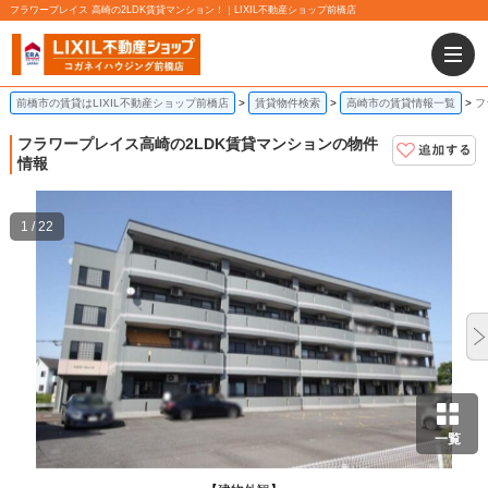
フラワープレイス 高崎の2LDK賃貸マンション！｜LIXIL不動産ショップ前橋店
前橋市の賃貸はLIXIL不動産ショップ前橋店
賃貸物件検索
高崎市の賃貸情報一覧
フ
フラワープレイス
高崎の2LDK賃貸マンションの物件
情報
1 / 22
一覧