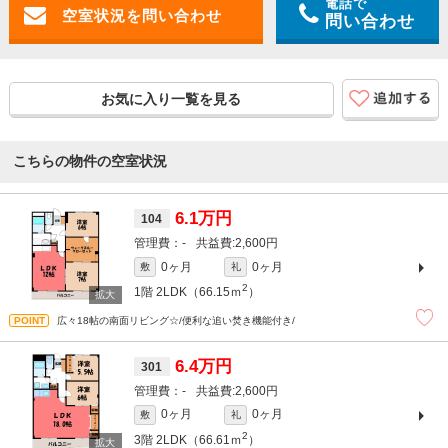
電話で
問い合わせ
お気に入り一覧を見る
こちらの物件の空室状況
6.1万円
104
-
2,600円
0ヶ月
0ヶ月
敷
礼
2
1階
2LDK（66.15ｍ
）
広々18帖の南面リビング☆/便利な追い焚き機能付き/
6.4万円
301
-
2,600円
0ヶ月
0ヶ月
敷
礼
2
3階
2LDK（66.61ｍ
）