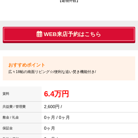
【建物外観】
WEB来店予約はこちら
広々18帖の南面リビング☆/便利な追い焚き機能付き/
6.4万円
賃料
2,600円 /
共益費 / 管理費
0ヶ月 / 0ヶ月
敷金 / 礼金
0ヶ月
保証金