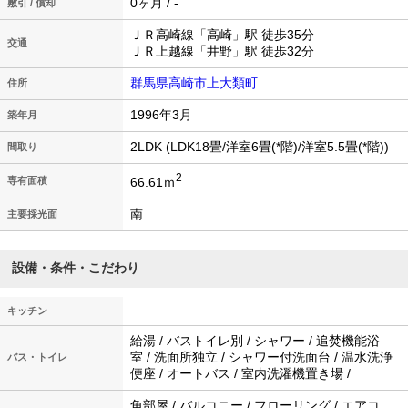
0ヶ月 / -
敷引 / 償却
ＪＲ高崎線「高崎」駅 徒歩35分
交通
ＪＲ上越線「井野」駅 徒歩32分
群馬県高崎市上大類町
住所
1996年3月
築年月
2LDK (LDK18畳/洋室6畳(*階)/洋室5.5畳(*階))
間取り
2
66.61ｍ
専有面積
南
主要採光面
設備・条件・こだわり
キッチン
給湯 / バストイレ別 / シャワー / 追焚機能浴
室 / 洗面所独立 / シャワー付洗面台 / 温水洗浄
バス・トイレ
便座 / オートバス / 室内洗濯機置き場 /
角部屋 / バルコニー / フローリング / エアコ