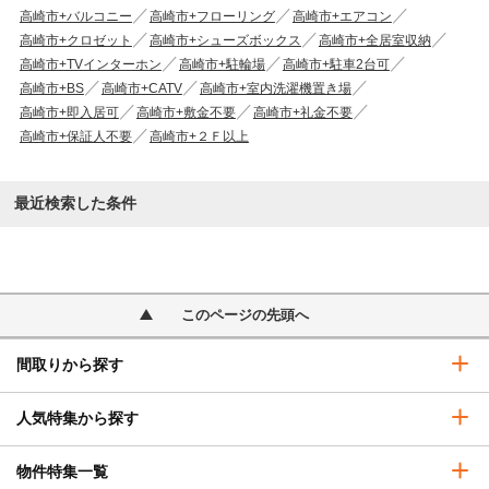
高崎市+バルコニー
高崎市+フローリング
高崎市+エアコン
高崎市+クロゼット
高崎市+シューズボックス
高崎市+全居室収納
高崎市+TVインターホン
高崎市+駐輪場
高崎市+駐車2台可
高崎市+BS
高崎市+CATV
高崎市+室内洗濯機置き場
高崎市+即入居可
高崎市+敷金不要
高崎市+礼金不要
高崎市+保証人不要
高崎市+２Ｆ以上
最近検索した条件
このページの先頭へ
間取りから探す
人気特集から探す
物件特集一覧