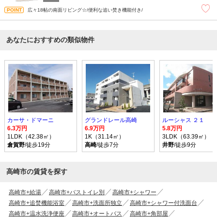
広々18帖の南面リビング☆/便利な追い焚き機能付き/
あなたにおすすめの類似物件
カーサ・ドマーニ
グランドレール高崎
ルーシャス ２１
6.3万円
6.9万円
5.8万円
1LDK（42.38㎡）
1K（31.14㎡）
3LDK（63.39㎡）
倉賀野
/徒歩19分
高崎
/徒歩7分
井野
/徒歩9分
高崎市の賃貸を探す
高崎市+給湯
高崎市+バストイレ別
高崎市+シャワー
高崎市+追焚機能浴室
高崎市+洗面所独立
高崎市+シャワー付洗面台
高崎市+温水洗浄便座
高崎市+オートバス
高崎市+角部屋