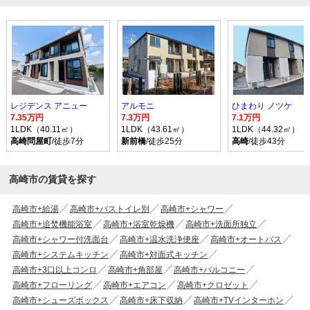
レジデンス アニュー
アルモニ
ひまわり ノツケ
7.35万円
7.3万円
7.1万円
1LDK（40.11㎡）
1LDK（43.61㎡）
1LDK（44.32㎡）
高崎問屋町
/徒歩7分
新前橋
/徒歩25分
高崎
/徒歩43分
高崎市の賃貸を探す
高崎市+給湯
高崎市+バストイレ別
高崎市+シャワー
高崎市+追焚機能浴室
高崎市+浴室乾燥機
高崎市+洗面所独立
高崎市+シャワー付洗面台
高崎市+温水洗浄便座
高崎市+オートバス
高崎市+システムキッチン
高崎市+対面式キッチン
高崎市+3口以上コンロ
高崎市+角部屋
高崎市+バルコニー
高崎市+フローリング
高崎市+エアコン
高崎市+クロゼット
高崎市+シューズボックス
高崎市+床下収納
高崎市+TVインターホン