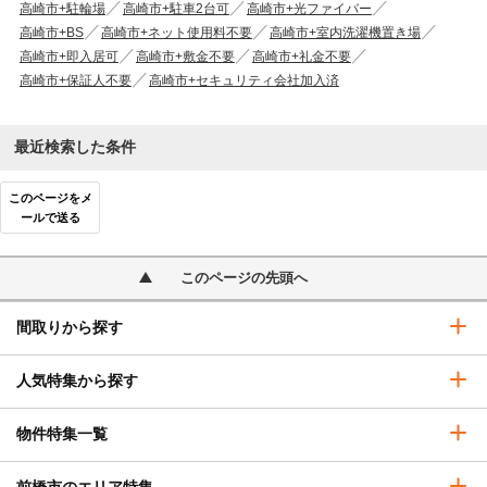
高崎市+駐輪場
高崎市+駐車2台可
高崎市+光ファイバー
高崎市+BS
高崎市+ネット使用料不要
高崎市+室内洗濯機置き場
高崎市+即入居可
高崎市+敷金不要
高崎市+礼金不要
高崎市+保証人不要
高崎市+セキュリティ会社加入済
最近検索した条件
このページをメ
ールで送る
このページの先頭へ
間取りから探す
人気特集から探す
物件特集一覧