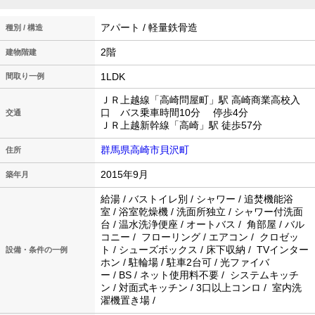
アパート / 軽量鉄骨造
種別 / 構造
2階
建物階建
1LDK
間取り一例
ＪＲ上越線「高崎問屋町」駅 高崎商業高校入
口 バス乗車時間10分 停歩4分
交通
ＪＲ上越新幹線「高崎」駅 徒歩57分
群馬県高崎市貝沢町
住所
2015年9月
築年月
給湯 / バストイレ別 / シャワー / 追焚機能浴
室 / 浴室乾燥機 / 洗面所独立 / シャワー付洗面
台 / 温水洗浄便座 / オートバス / 角部屋 / バル
コニー / フローリング / エアコン / クロゼッ
ト / シューズボックス / 床下収納 / TVインター
設備・条件の一例
ホン / 駐輪場 / 駐車2台可 / 光ファイバ
ー / BS / ネット使用料不要 / システムキッチ
ン / 対面式キッチン / 3口以上コンロ / 室内洗
濯機置き場 /