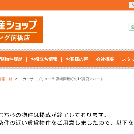
覧物件履歴
お役立ち情報
お客様の声
会社概要
スタ
情報一覧
カーサ・プリメーラ 高崎問屋町の1K賃貸アパート