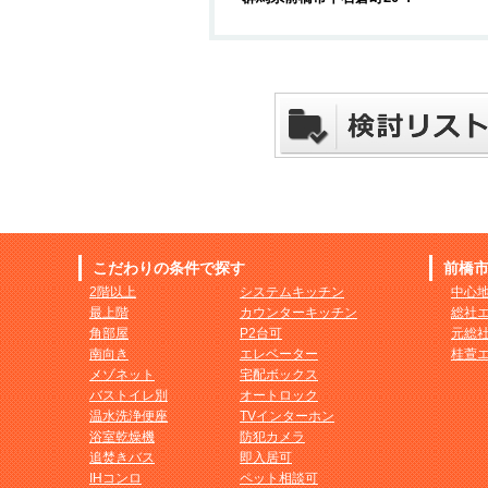
こだわりの条件で探す
前橋
2階以上
システムキッチン
中心
最上階
カウンターキッチン
総社
角部屋
P2台可
元総
南向き
エレベーター
桂萱
メゾネット
宅配ボックス
バストイレ別
オートロック
温水洗浄便座
TVインターホン
浴室乾燥機
防犯カメラ
追焚きバス
即入居可
IHコンロ
ペット相談可