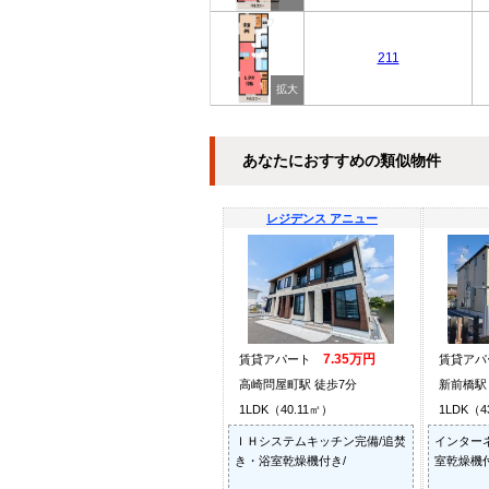
211
あなたにおすすめの類似物件
レジデンス アニュー
7.35万円
賃貸アパート
賃貸ア
高崎問屋町駅 徒歩7分
新前橋駅 
1LDK（40.11㎡）
1LDK（4
ＩＨシステムキッチン完備/追焚
インター
き・浴室乾燥機付き/
室乾燥機付