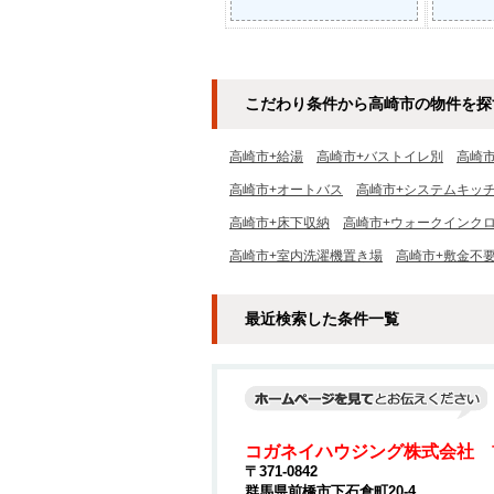
こだわり条件から高崎市の物件を探
高崎市+給湯
高崎市+バストイレ別
高崎
高崎市+オートバス
高崎市+システムキッ
高崎市+床下収納
高崎市+ウォークインク
高崎市+室内洗濯機置き場
高崎市+敷金不
最近検索した条件一覧
コガネイハウジング株式会社 
〒371-0842
群馬県前橋市下石倉町20-4