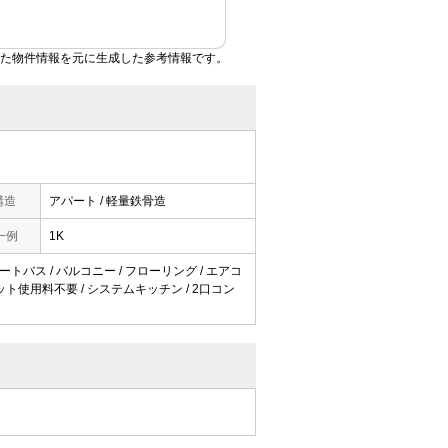
いた物件情報を元に生成した参考情報です。
構造
アパート / 軽量鉄骨造
一例
1K
オートバス / バルコニー / フローリング / エアコ
 ネット使用料不要 / システムキッチン / 2口コン