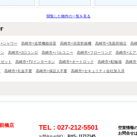
閲覧した物件の一覧を見る
す
市+シャワー
高崎市+追焚機能浴室
高崎市+浴室乾燥機
高崎市+洗面所独立
高
チン
高崎市+2口コンロ
高崎市+バルコニー
高崎市+フローリング
高崎市+エア
ロゼット
高崎市+TVインターホン
高崎市+オートロック
高崎市+駐輪場
高崎市
要
高崎市+礼金不要
高崎市+保証人不要
高崎市+セキュリティ会社加入済
前橋店
TEL : 027-212-5501
空室情報
お問合せ
11717145
お問合わせNO：