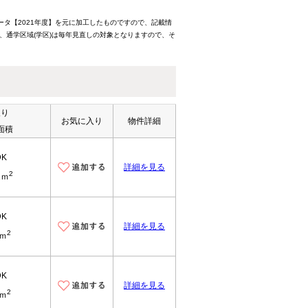
ータ【2021年度】を元に加工したものですので、記載情
、通学区域(学区)は毎年見直しの対象となりますので、そ
取り
お気に入り
物件詳細
面積
DK
詳細を見る
2
1ｍ
DK
詳細を見る
2
6ｍ
DK
詳細を見る
2
6ｍ