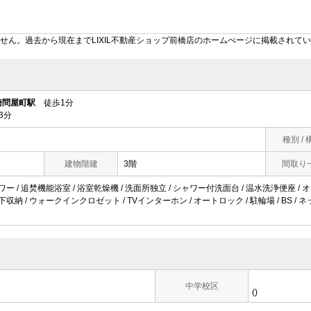
せん。過去から現在までLIXIL不動産ショップ前橋店のホームぺージに掲載されて
崎問屋町駅
徒歩1分
3分
種別 / 
建物階建
3階
間取り
ャワー / 追焚機能浴室 / 浴室乾燥機 / 洗面所独立 / シャワー付洗面台 / 温水洗浄便座 / 
床下収納 / ウォークインクロゼット / TVインターホン / オートロック / 駐輪場 / BS /
中学校区
()