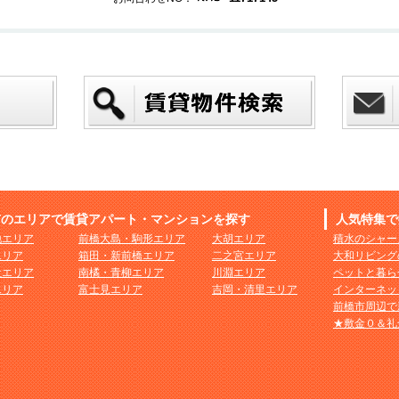
市のエリアで賃貸アパート・マンションを探す
人気特集で
地エリア
前橋大島・駒形エリア
大胡エリア
積水のシャー
エリア
箱田・新前橋エリア
二之宮エリア
大和リビング
社エリア
南橘・青柳エリア
川淵エリア
ペットと暮ら
エリア
富士見エリア
吉岡・清里エリア
インターネッ
前橋市周辺で
★敷金０＆礼