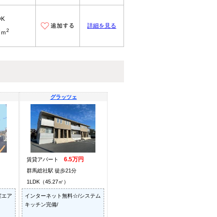
DK
詳細を見る
2
7ｍ
グラッツェ
6.5万円
賃貸アパート
群馬総社駅 徒歩21分
1LDK（45.27㎡）
室エア
インターネット無料☆/システム
キッチン完備/