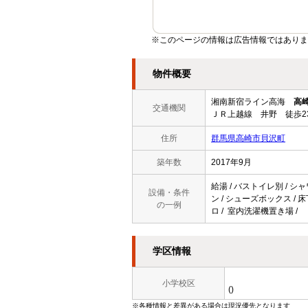
※このページの情報は広告情報ではありま
物件概要
湘南新宿ライン高海
高
交通機関
ＪＲ上越線 井野 徒歩2
住所
群馬県高崎市貝沢町
築年数
2017年9月
給湯 / バストイレ別 / シ
設備・条件
ン / シューズボックス / 
の一例
ロ / 室内洗濯機置き場 /
学区情報
小学校区
()
※各種情報と差異がある場合は現況優先となります