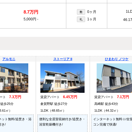
8.7万円
1L
0ヶ月
敷
5,000円
-
1ヶ月
礼
46.1
アルモニ
ストーリア II
ひまわり ノツケ
7.3万円
6.45万円
7.1万円
パート
賃貸アパート
賃貸アパート
徒歩25分
倉賀野駅 徒歩27分
高崎駅 徒歩43分
3.61㎡）
1LDK（48.65㎡）
1LDK（44.32㎡）
ネット無料/追焚き・浴
便利な全居室収納付き/追焚き・
インターネット無料☆/全
き/
浴室乾燥機付き/
コン完備で快適/