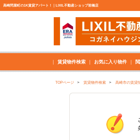
高崎問屋町の1K賃貸アパート！｜LIXIL不動産ショップ前橋店
賃貸物件検索
お気に入り物件
閲
TOPページ
賃貸物件検索
高崎市の賃貸