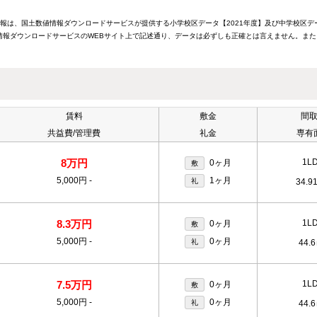
情報は、国土数値情報ダウンロードサービスが提供する小学校区データ【2021年度】及び中学校区デ
報ダウンロードサービスのWEBサイト上で記述通り、データは必ずしも正確とは言えません。また
賃料
敷金
間
共益費/管理費
礼金
専有
8万円
1L
0ヶ月
敷
5,000円
-
1ヶ月
礼
34.9
8.3万円
1L
0ヶ月
敷
5,000円
-
0ヶ月
礼
44.
7.5万円
1L
0ヶ月
敷
5,000円
-
0ヶ月
礼
44.