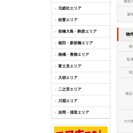
種別 
元総社エリア
築
桂萱エリア
前橋大島・駒形エリア
物
箱田・新前橋エリア
損
南橘・青柳エリア
駐
富士見エリア
現
大胡エリア
二之宮エリア
保証
川淵エリア
吉岡・清里エリア
その