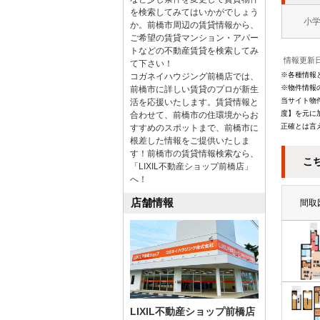
を検索してみてはいかがでしょう
小
か。前橋市周辺の賃貸情報から、
ご希望の賃貸マンション・アパー
トなどの不動産賃貸を検索してみ
情報更新日
て下さい！
※各種情報
コガネイハウジング前橋店では、
※物件情報
前橋市に詳しい賃貸のプロが新生
当サイト物
活を応援いたします。賃貸情報と
度】を元に
合わせて、前橋市の住環境からお
正確とは言
すすめのスポットまで、前橋市に
根差した情報をご提供いたしま
す！前橋市の賃貸情報検索なら、
こ
「LIXIL不動産ショップ前橋店」
へ！
店舗情報
間取
LIXIL不動産ショップ前橋店