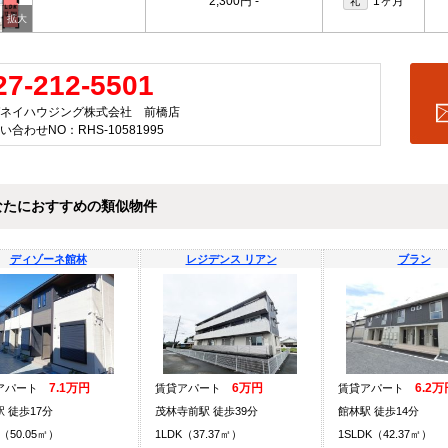
2,300円
-
1ヶ月
礼
27-212-5501
ネイハウジング株式会社 前橋店
い合わせNO：RHS-10581995
なたにおすすめの類似物件
ディゾーネ館林
レジデンス リアン
ブラン
7.1万円
6万円
6.2万
アパート
賃貸アパート
賃貸アパート
 徒歩17分
茂林寺前駅 徒歩39分
館林駅 徒歩14分
K（50.05㎡）
1LDK（37.37㎡）
1SLDK（42.37㎡）