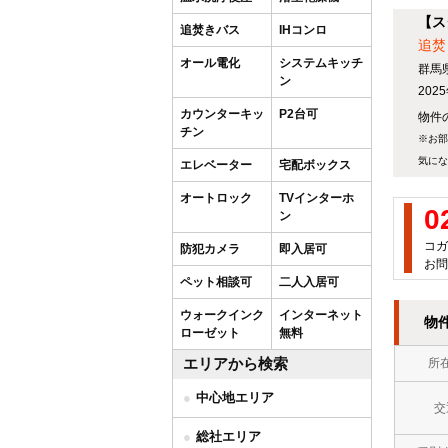
【ス
追焚きバス
IHコンロ
追焚
オール電化
システムキッチ
群馬
ン
20
カウンターキッ
P2台可
物件の
チン
※お部
気にな
エレベーター
宅配ボックス
オートロック
TVインターホ
0
ン
コガ
防犯カメラ
即入居可
お問
ペット相談可
二人入居可
ウォークインク
インターネット
物
ローゼット
無料
エリアから検索
所
中心地エリア
交
総社エリア