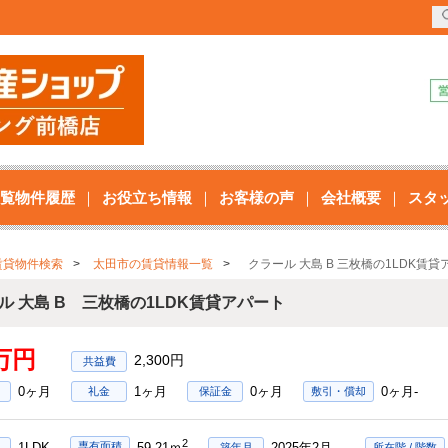
覧物件履歴
お役立ち情報
お客様の声
会社概要
スタ
賃貸物件検索
太田市の賃貸情報一覧
クラール 大島 B 三枚橋の1LDK賃貸
ル 大島 B 三枚橋の1LDK賃貸アパート
9万円
2,300円
0ヶ月
1ヶ月
0ヶ月
0ヶ月-
礼金
保証金
敷引・償却
2
1LDK
2025年2月
専有面積
59.21ｍ
築年月
所在階 / 階数