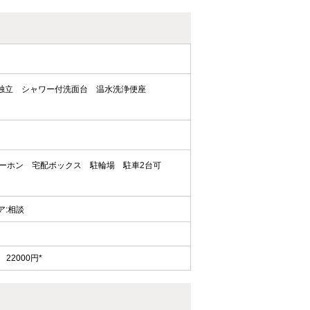
独立
シャワー付洗面台
温水洗浄便座
ターホン
宅配ボックス
駐輪場
駐車2台可
ェア:相談
22000円*