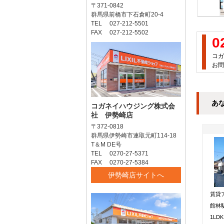
〒371-0842
群馬県前橋市下石倉町20-4
TEL 027-212-5501
FAX 027-212-5502
0
コガ
お問
あ
コガネイハウジング株式会
社 伊勢崎店
〒372-0818
群馬県伊勢崎市連取元町114-18
T＆M DE号
TEL 0270-27-5371
FAX 0270-27-5384
伊勢崎店サイトへ
賃貸
館林駅
1LD