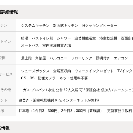
備詳細情報
ッチン
システムキッチン
対面式キッチン
IHクッキングヒーター
給湯
バストイレ別
シャワー
追焚機能浴室
浴室乾燥機
洗面所
・トイレ
オートバス
室内洗濯機置き場
空間
最上階
角部屋
バルコニー
フローリング
照明付き
エアコン
シューズボックス
全居室収納
ウォークインクロゼット
TVイン
サービス
CS
BS
防犯カメラ
ネット使用料不要
・その他
ガス:プロパン / 水道:公営 / 2人入居:可 / 保証会社:必加入 / ルームシ
メント
追焚き・浴室乾燥機付き☆/インターネットが無料/
 考
駐車場：1台目3，300円、2台目3，300円（要確認） 更新事務手数料 
区情報