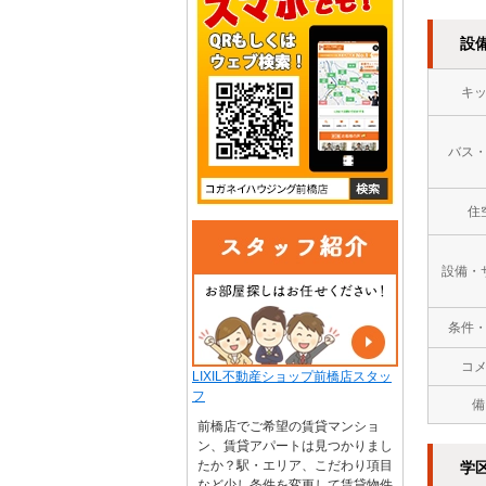
設
キ
バス
住
設備・
条件
コ
LIXIL不動産ショップ前橋店スタッ
フ
備
前橋店でご希望の賃貸マンショ
ン、賃貸アパートは見つかりまし
たか？駅・エリア、こだわり項目
学
など少し条件を変更して賃貸物件