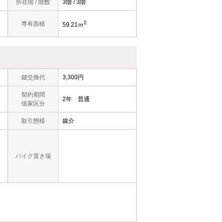
所在階 / 階数
3階 / 3階
2
専有面積
59.21ｍ
鍵交換代
3,300円
契約期間
2年 普通
借家区分
取引態様
媒介
バイク置き場