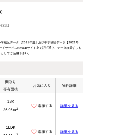
()
月21日
校区データ【2021年度】及び中学校区データ【2021年
ードサービスのWEBサイト上で記述通り、データは必ずしも
考としてご活用下さい。
間取り
お気に入り
物件詳細
専有面積
1SK
詳細を見る
2
36.96ｍ
1LDK
詳細を見る
2