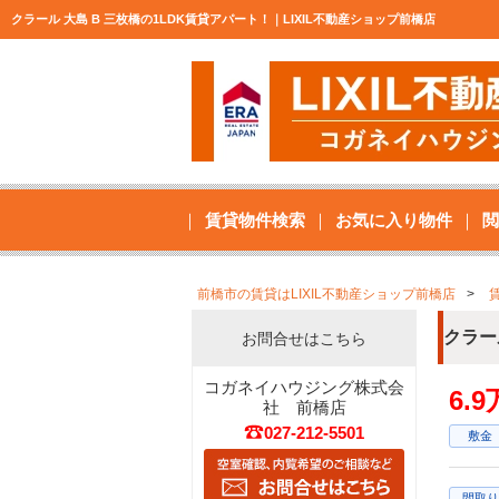
クラール 大島 B 三枚橋の1LDK賃貸アパート！｜LIXIL不動産ショップ前橋店
賃貸物件検索
お気に入り物件
閲
前橋市の賃貸はLIXIL不動産ショップ前橋店
クラー
お問合せはこちら
コガネイハウジング株式会
6.
社 前橋店
027-212-5501
敷金
間取り