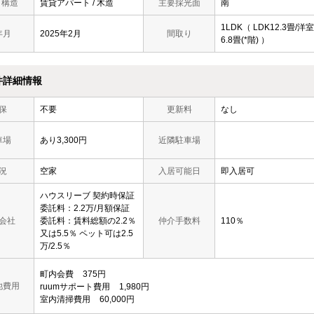
/ 構造
賃貸アパート / 木造
主要採光面
南
1LDK（ LDK12.3畳/洋室
年月
2025年2月
間取り
6.8畳(*階) ）
件詳細情報
保
不要
更新料
なし
車場
あり3,300円
近隣駐車場
況
空家
入居可能日
即入居可
ハウスリーブ 契約時保証
委託料：2.2万/月額保証
会社
委託料：賃料総額の2.2％
仲介手数料
110％
又は5.5％ ペット可は2.5
万/2.5％
町内会費
375円
他費用
ruumサポート費用
1,980円
室内清掃費用
60,000円