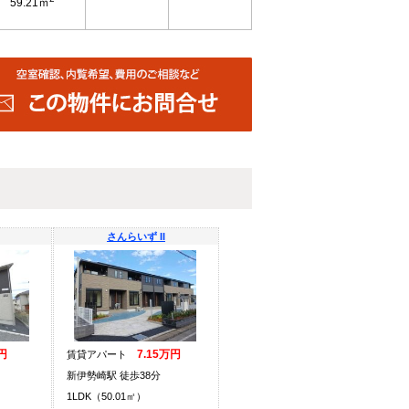
59.21ｍ
さんらいず II
円
7.15万円
賃貸アパート
新伊勢崎駅 徒歩38分
1LDK（50.01㎡）