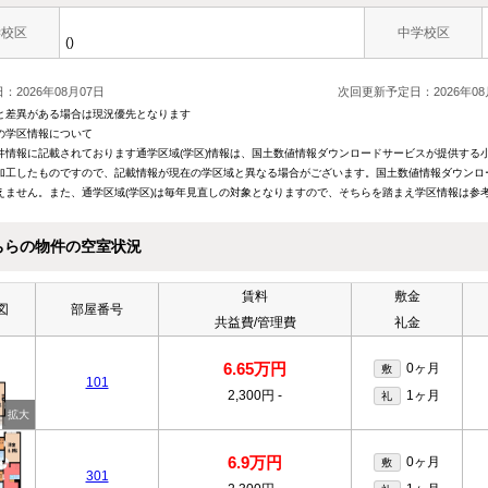
学校区
中学校区
()
：2026年08月07日
次回更新予定日：2026年08
と差異がある場合は現況優先となります
の学区情報について
件情報に記載されております通学区域(学区)情報は、国土数値情報ダウンロードサービスが提供する小学
加工したものですので、記載情報が現在の学区域と異なる場合がございます。国土数値情報ダウンロ
えません。また、通学区域(学区)は毎年見直しの対象となりますので、そちらを踏まえ学区情報は参
ちらの物件の空室状況
賃料
敷金
図
部屋番号
共益費/管理費
礼金
6.65万円
0ヶ月
敷
101
2,300円
-
1ヶ月
礼
6.9万円
0ヶ月
敷
301