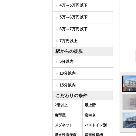
4万～5万円以下
5万～6万円以下
6万～7万円以下
7万円以上
駅からの徒歩
5分以内
10分以内
15分以内
こだわりの条件
2階以上
最上階
角部屋
南向き
メゾネット
バストイレ別
温水洗浄便座
浴室乾燥機