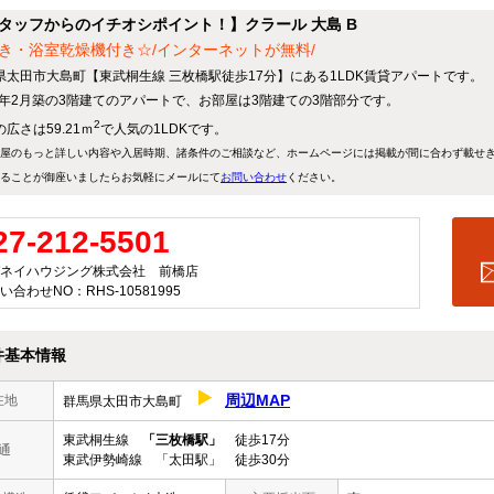
タッフからのイチオシポイント！】クラール 大島 B
き・浴室乾燥機付き☆/インターネットが無料/
県太田市大島町【東武桐生線 三枚橋駅徒歩17分】にある1LDK賃貸アパートです。
25年2月築の3階建てのアパートで、お部屋は3階建ての3階部分です。
2
広さは59.21ｍ
で人気の1LDKです。
屋のもっと詳しい内容や入居時期、諸条件のご相談など、ホームページには掲載が間に合わず載せ
ることが御座いましたらお気軽にメールにて
お問い合わせ
ください。
27-212-5501
ネイハウジング株式会社 前橋店
い合わせNO：RHS-10581995
件基本情報
周辺MAP
在地
群馬県太田市大島町
東武桐生線
「三枚橋駅」
徒歩17分
通
東武伊勢崎線 「太田駅」 徒歩30分