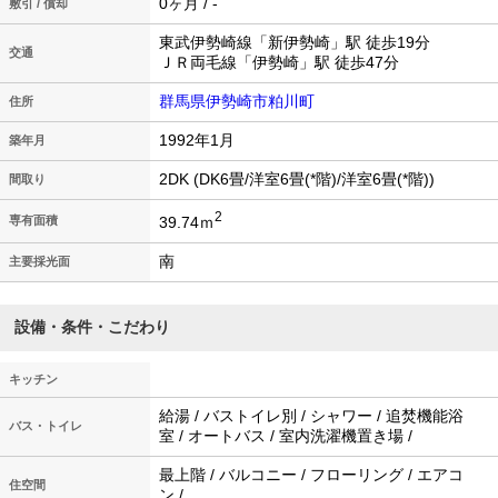
0ヶ月 / -
敷引 / 償却
東武伊勢崎線「新伊勢崎」駅 徒歩19分
交通
ＪＲ両毛線「伊勢崎」駅 徒歩47分
群馬県伊勢崎市粕川町
住所
1992年1月
築年月
2DK (DK6畳/洋室6畳(*階)/洋室6畳(*階))
間取り
2
39.74ｍ
専有面積
南
主要採光面
設備・条件・こだわり
キッチン
給湯 / バストイレ別 / シャワー / 追焚機能浴
バス・トイレ
室 / オートバス / 室内洗濯機置き場 /
最上階 / バルコニー / フローリング / エアコ
住空間
ン /