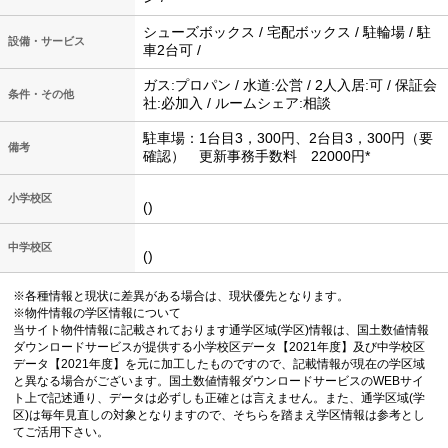
シューズボックス / 宅配ボックス / 駐輪場 / 駐
設備・サービス
車2台可 /
ガス:プロパン / 水道:公営 / 2人入居:可 / 保証会
条件・その他
社:必加入 / ルームシェア:相談
駐車場：1台目3，300円、2台目3，300円（要
備考
確認） 更新事務手数料 22000円*
小学校区
()
中学校区
()
※各種情報と現状に差異がある場合は、現状優先となります。
※物件情報の学区情報について
当サイト物件情報に記載されております通学区域(学区)情報は、国土数値情報
ダウンロードサービスが提供する小学校区データ【2021年度】及び中学校区
データ【2021年度】を元に加工したものですので、記載情報が現在の学区域
と異なる場合がございます。国土数値情報ダウンロードサービスのWEBサイ
ト上で記述通り、データは必ずしも正確とは言えません。また、通学区域(学
区)は毎年見直しの対象となりますので、そちらを踏まえ学区情報は参考とし
てご活用下さい。