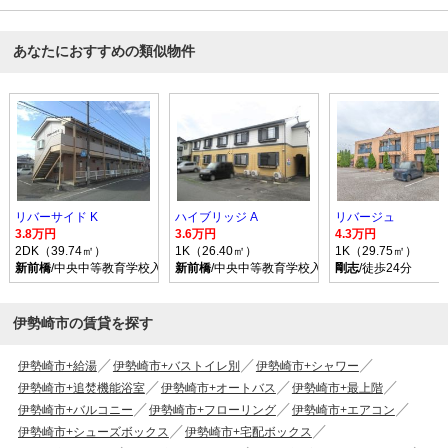
あなたにおすすめの類似物件
リバーサイド K
ハイブリッジ A
リバージュ
3.8万円
3.6万円
4.3万円
2DK（39.74㎡）
1K（26.40㎡）
1K（29.75㎡）
新前橋
/中央中等教育学校入口 バス乗車時間11分 停歩4分
新前橋
/中央中等教育学校入口 バス乗車時間14分
剛志
/徒歩24分
伊勢崎市の賃貸を探す
伊勢崎市+給湯
伊勢崎市+バストイレ別
伊勢崎市+シャワー
伊勢崎市+追焚機能浴室
伊勢崎市+オートバス
伊勢崎市+最上階
伊勢崎市+バルコニー
伊勢崎市+フローリング
伊勢崎市+エアコン
伊勢崎市+シューズボックス
伊勢崎市+宅配ボックス