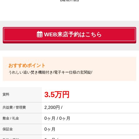
WEB来店予約はこちら
うれしい追い焚き機能付き/電子キー仕様の玄関錠/
3.5万円
賃料
2,200円 /
共益費 / 管理費
0ヶ月 / 0ヶ月
敷金 / 礼金
0ヶ月
保証金