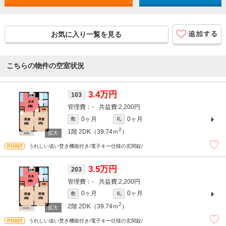
お気に入り一覧を見る
こちらの物件の空室状況
3.4万円
103
-
2,200円
0ヶ月
0ヶ月
敷
礼
2
1階
2DK（39.74ｍ
）
うれしい追い焚き機能付き/電子キー仕様の玄関錠/
3.5万円
203
-
2,200円
0ヶ月
0ヶ月
敷
礼
2
2階
2DK（39.74ｍ
）
うれしい追い焚き機能付き/電子キー仕様の玄関錠/