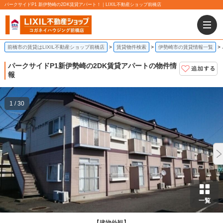
パークサイドP1 新伊勢崎の2DK賃貸アパート！｜LIXIL不動産ショップ前橋店
前橋市の賃貸はLIXIL不動産ショップ前橋店
賃貸物件検索
伊勢崎市の賃貸情報一覧
パークサイドP1
新伊勢崎の2DK賃貸アパートの物件情
報
1 / 30
一覧
【建物外観】