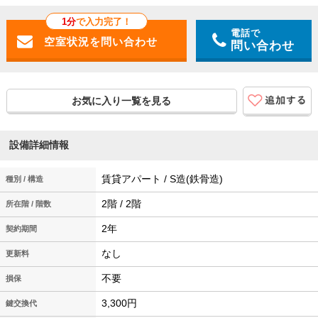
1分
で入力完了！
電話で
問い合わせ
お気に入り一覧を見る
設備詳細情報
賃貸アパート / S造(鉄骨造)
種別 / 構造
2階 / 2階
所在階 / 階数
2年
契約期間
なし
更新料
不要
損保
3,300円
鍵交換代