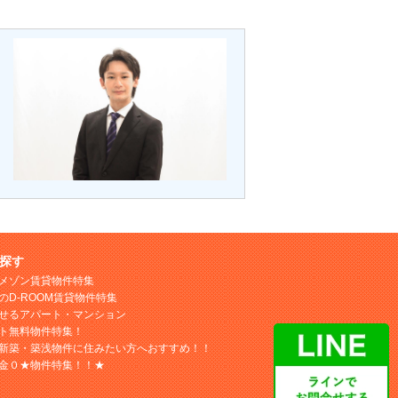
探す
メゾン賃貸物件特集
のD-ROOM賃貸物件特集
せるアパート・マンション
ト無料物件特集！
新築・築浅物件に住みたい方へおすすめ！！
金０★物件特集！！★