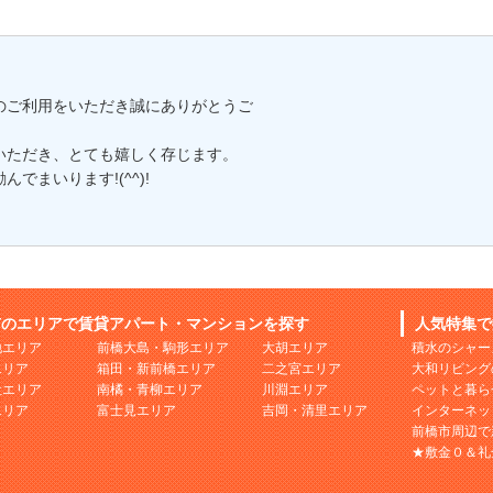
のご利用をいただき誠にありがとうご
いただき、とても嬉しく存じます。
まいります!(^^)!
市のエリアで賃貸アパート・マンションを探す
人気特集で
地エリア
前橋大島・駒形エリア
大胡エリア
積水のシャー
エリア
箱田・新前橋エリア
二之宮エリア
大和リビング
社エリア
南橘・青柳エリア
川淵エリア
ペットと暮ら
エリア
富士見エリア
吉岡・清里エリア
インターネッ
前橋市周辺で
★敷金０＆礼