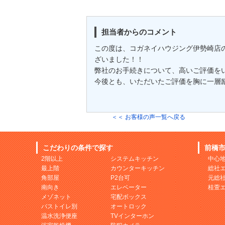
担当者からのコメント
この度は、コガネイハウジング伊勢崎店
ざいました！！
弊社のお手続きについて、高いご評価を
今後とも、いただいたご評価を胸に一層励んで
＜＜ お客様の声一覧へ戻る
こだわりの条件で探す
前橋
2階以上
システムキッチン
中心
最上階
カウンターキッチン
総社
角部屋
P2台可
元総
南向き
エレベーター
桂萱
メゾネット
宅配ボックス
バストイレ別
オートロック
温水洗浄便座
TVインターホン