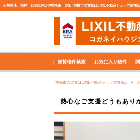
伊勢崎店 酒井 2025/10/17伊勢崎市 D様 | 前橋市の賃貸はLIXIL不動産ショップ前
賃貸物件検索
お気に入り物件
閲
前橋市の賃貸はLIXIL不動産ショップ前橋店
熱心なご支援どうもあり