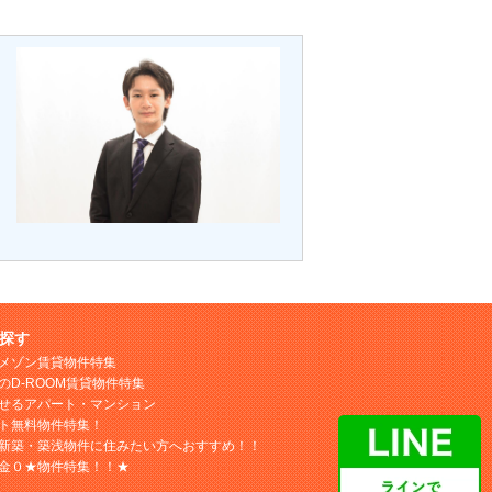
探す
メゾン賃貸物件特集
のD-ROOM賃貸物件特集
せるアパート・マンション
ト無料物件特集！
新築・築浅物件に住みたい方へおすすめ！！
金０★物件特集！！★