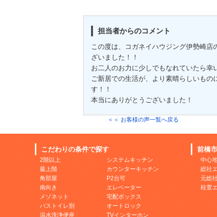
担当者からのコメント
この度は、コガネイハウジング伊勢崎店
ざいました！！
お二人のお力に少しでもなれていたら幸いで
ご新居での生活が、より素晴らしいもの
す！！
本当にありがとうございました！
＜＜ お客様の声一覧へ戻る
こだわりの条件で探す
前橋
2階以上
システムキッチン
中心
最上階
カウンターキッチン
総社
角部屋
P2台可
元総
南向き
エレベーター
桂萱
メゾネット
宅配ボックス
バストイレ別
オートロック
温水洗浄便座
TVインターホン