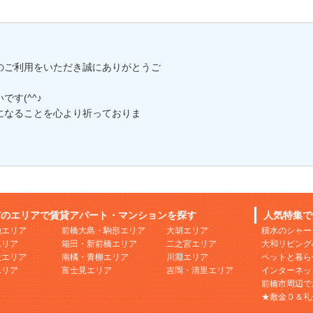
のご利用をいただき誠にありがとうご
す(^^♪
になることを心より祈っておりま
市のエリアで賃貸アパート・マンションを探す
人気特集で
地エリア
前橋大島・駒形エリア
大胡エリア
積水のシャー
エリア
箱田・新前橋エリア
二之宮エリア
大和リビング
社エリア
南橘・青柳エリア
川淵エリア
ペットと暮ら
エリア
富士見エリア
吉岡・清里エリア
インターネッ
前橋市周辺で
★敷金０＆礼