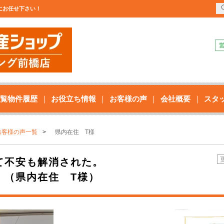
店にお任せ下さい！
覧物件履歴
お役立ち情報
お客様の声
会社概要
スタ
お客様の声一覧
県内在住 T様
て不安も解消された。
。（県内在住 T様）