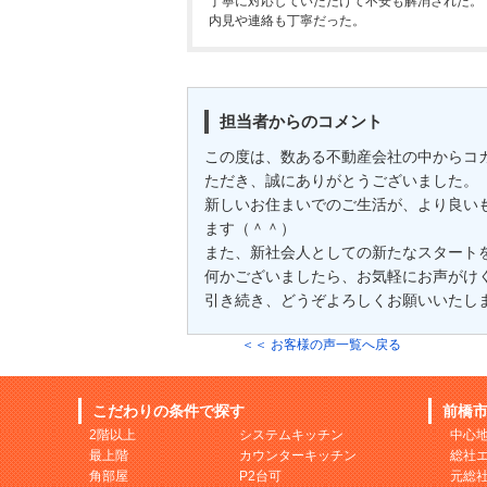
丁寧に対応していただけて不安も解消された。
内見や連絡も丁寧だった。
担当者からのコメント
この度は、数ある不動産会社の中からコ
ただき、誠にありがとうございました。
新しいお住まいでのご生活が、より良い
ます（＾＾）
また、新社会人としての新たなスタート
何かございましたら、お気軽にお声がけ
引き続き、どうぞよろしくお願いいたし
＜＜ お客様の声一覧へ戻る
こだわりの条件で探す
前橋
2階以上
システムキッチン
中心
最上階
カウンターキッチン
総社
角部屋
P2台可
元総