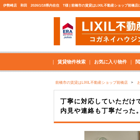
伊勢崎店 和田 2026/1/18県内在住 T様 | 前橋市の賃貸はLIXIL不動産ショップ前橋
賃貸物件検索
お気に入り物件
閲
前橋市の賃貸はLIXIL不動産ショップ前橋店
丁寧に対応していただけ
内見や連絡も丁寧だった