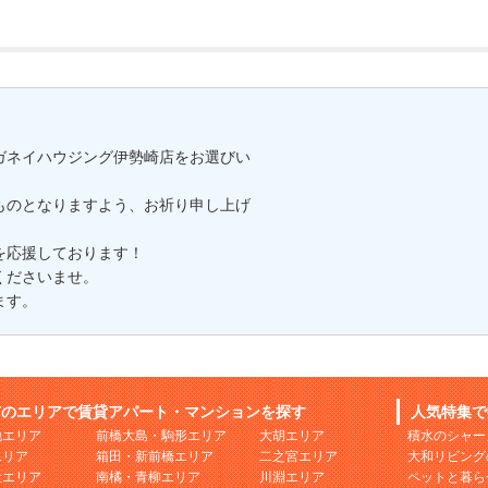
ガネイハウジング伊勢崎店をお選びい
ものとなりますよう、お祈り申し上げ
を応援しております！
くださいませ。
ます。
市のエリアで賃貸アパート・マンションを探す
人気特集で
地エリア
前橋大島・駒形エリア
大胡エリア
積水のシャー
エリア
箱田・新前橋エリア
二之宮エリア
大和リビング
社エリア
南橘・青柳エリア
川淵エリア
ペットと暮ら